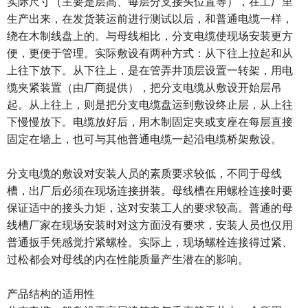
实际尺寸（主要是层高、每层分支接头位置等），在工厂里
生产出来，在发货装运前进行测试以后，和普通电缆一样，
绕在木制线盘上的。与母线相比，分支电缆使现场安装更方
便，更便于管理。实际敷设有两种方式：从下往上拉起和从
上往下放下。从下往上，是在管弄井顶层设置一转架，用电
缆夹紧装置（由厂商提供），把分支电缆从敷设开始层吊
起。从上往上，则是把分支电缆盘运到敷设终止层，从上往
下慢慢放下。电缆放好后，用木制固定夹或支座在每层直接
固定在墙上，也可与其他普通电缆一起沿电缆桥架敷设。
分支电缆的敷设对安装人员的素质要求较低，不同于母线
槽，出厂后必须在现场连接拼装。母线槽在用螺栓连接时要
保证适中的接头力矩，这对安装工人的要求较高。普通的母
线槽厂家在现场安装时对这方面没有要求，安装人员也仅用
普通扳手凭感觉拧紧螺栓。实际上，现场螺栓连接得过紧、
过松都会对母线的内在性能质量产生潜在的影响。
产品结构的适用性