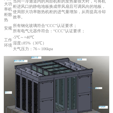
当同一冷通道内的局部机柜的发热量很大时，可将机
大功
柜进风口的静电地板换成带风扇且可调风向的地板，
率机
使局部大功率散热机柜的进气量增加，从而提高冷却
柜散
效率。
热
所有钢化玻璃符合“CCC”认证要求；
安规
所有电气元器件符合：“CCC”认证要求；
-5℃～+40℃
工作
湿度≤85%（30℃）
环境
大气压力：76～106kpa