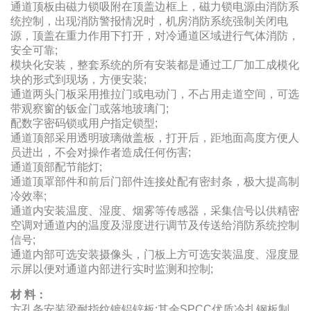
通道顶板由磁力锁吸附在顶盖边框上，磁力锁电源由消防系
统控制，出现消防警报情况时，机房消防系统强制关闭电
源，顶盖在重力作用下打开，对冷通道区域进行气体消防，
安全可靠;
模块化安装，整套系统的所有安装都是通过工厂加工成模化
块的形式到现场，方便安装;
通道两头门板采用推拉门或电动门，不占用走道空间，可选
带观察窗的钣金门或落地玻璃门;
配数字密码锁或用户指定锁型;
通道顶部采用透明玻璃做盖板，打开后，距地面高度方便人
员进出，不会对操作者造成任何伤害;
通道顶部配节能灯;
通道顶罩部件和前后门部件连接处配有密封条，极大提高制
冷效率;
通道内安装温度、湿度、烟雾等传感器，采集信号以供精密
空调对通道内的温度及湿度进行调节及传送给消防系统控制
信号;
通道内部可选安装摄像头，门板上方可选安装温度、湿度显
示屏以便对通道内部进行实时监测和控制;
材 料：
方孔条安装梁耐指纹镀铝锌板;其余SPCC优质冷扎钢板制