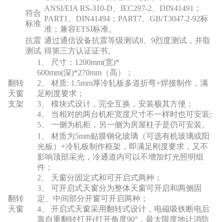
ANSI/EIA RS-310-D、IEC297-2、DIN41491；
符合
PART1、DIN41494；PART7、GB/T3047.2-92标
标准
准；兼容ETSI标准。
抗震
通过通信设备抗震等级测试8、9烈度测试，并取
测试
得第三方认证证书。
1、 尺寸：1200mm(宽)*
600mm(深)*270mm（高）；
翻转
2、 材质: 1.5mm厚冷轧板多道折弯+焊接制作，满
天窗
足刚度要求；
支架
3、 模块式设计，完全互换，安装极其方便；
4、 当相对的两台机柜宽度尺寸不一样时也可安装;
5、 一侧为机柜，另一侧为房屋柱子是仍可安装。
1、 材质为5mm贴膜钢化玻璃（可选有机玻璃或阳
光板）+冷轧板制作框架，即满足刚度要求，又不
影响顶部采光，冷通道内可以不增加灯光照明组
件；
2、 天窗分固定式和可开启式两种；
3、 可开启式天窗分为整体天窗可开启和两侧固
翻转
定、中间部分开窗可开启两种；
天窗
4、 开启式天窗采用翻转式设计，电磁吸铁断电后
靠自重翻转打开(打开角度90°，最大限度地让消防