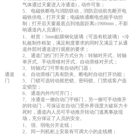
气体通过天窗进入冷通道)，动作可靠；
5、 电磁铁断电与消防联动，消防启动前先断开电
磁铁供电，打开天窗；电磁铁通断电也能手动控
制；打开后天窗最底点到地面距离≥1900mm，不影
响通道内人员通行。
1、 材质：5mm贴膜钢化玻璃（可选有机玻璃）+冷
轧板制作框架，满足刚度要求的同时又满足了从通
道外部对通道进行观察的要求；
2、 通道门的门打开方式分为：转轴对开式、转轴
单开式、手动滑移对开式、自动滑移对开式；
3、 转轴式门可带有自动闭门器；
通道
4、 自动滑移门具有防夹、断电时自动打开功能；
门
5、 门锁可选转动摇把锁、密码锁、门禁或客户选
定锁型；
6、 通道内外均可开门；
7、 冷通道一侧自动门平移门，另一侧可手动推开
的转动门，可保证在自动门受外界强度大破坏力卡
死时，通道内人员可手动推开转动门逃离事故现
场，充分保证了人员的安全。
1、 强、弱电分开走线；
2、 同一列机柜上安装有可调大小的走线槽；