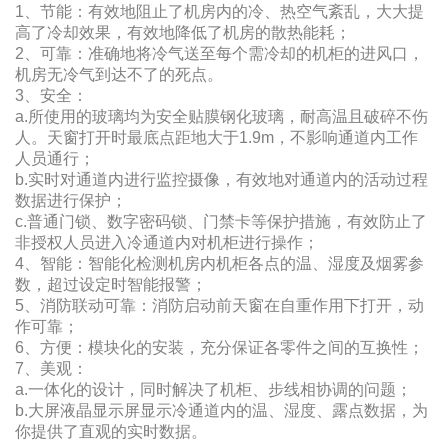
1、节能：有效地阻止了机房内的冷、热空气紊乱，大大提
高了冷却效果，有效地降低了机房的散热能耗；
2、可靠：准确地将冷气送至每个需冷却的机柜的进风口，
机房无冷气到达不了的死点。
3、安全：
a.所使用的玻璃均为安全贴膜钢化玻璃，耐高温且破碎不伤
人。天窗打开时最底点距地大于1.9m，不影响通道内工作
人员通行；
b.实时对通道内进行监控摄像，有效地对通道内的活动过程
数据进行保护；
c.普通门锁、数字密码锁、门禁卡等保护措施，有效防止了
非授权人员进入冷通道内对机柜进行操作；
4、智能：智能化检测机房内机柜各点的温、湿度及烟雾参
数，超过设定时智能报警；
5、消防联动可靠：消防启动前天窗在自重作用下打开，动
作可靠；
6、方便：模块化的安装，充分保证各零件之间的互换性；
7、美观：
a.一体化的设计，同时解决了机柜、步线相协调的问题；
b.大屏液晶显示屏显示冷通道内的温、湿度、露点数据，为
你提供了直观的实时数据。