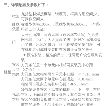
三、详细配置及参数如下：
九折型材焊接框架，强度高、框架占用空间少，
框架
可操作空间大
静载
标准型机柜1000kg，重载型机柜1600kg。（均取
承重
得第三方认证）
大开孔面积、高通风率（通风率72.1%）的六角
网孔前、后门，大大提高了进、出风的面积和减
门
小了进、出风的阻力；可并柜安装的侧门板，可
在机柜并列成排安装时有效阻止火灾的蔓延
19”标准安装，精准的尺寸，保障用户设备顺利安
装
安装
方孔条任意一个单元内相邻两安装孔中心距：
尺寸
12.7±0.2mm
机柜
方孔条任意相邻两个单元中心距：44.45±0.3mm
精度
方孔条任意两个单元中心距误差：<±0.4mm
相邻两方孔条安装孔中心距：465±1.6mm
冷气侧设备安装面以前的机柜上、下、左、右均
气流
封闭；正面除需冷却设备外，其余部分用免工具
封堵
安装的铁制肓板将气流封堵，保证冷气都经过需
散热的设备，无气流短路，提高冷气利用率