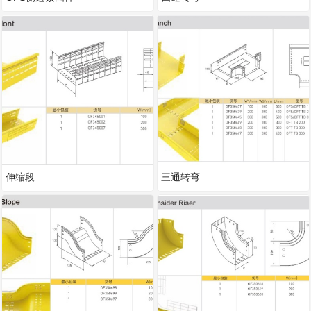
伸缩段
三通转弯